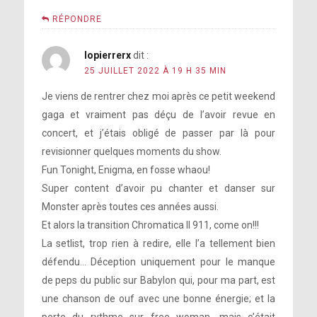
RÉPONDRE
lopierrerx
dit :
25 JUILLET 2022 À 19 H 35 MIN
Je viens de rentrer chez moi après ce petit weekend
gaga et vraiment pas déçu de l’avoir revue en
concert, et j’étais obligé de passer par là pour
revisionner quelques moments du show.
Fun Tonight, Enigma, en fosse whaou!
Super content d’avoir pu chanter et danser sur
Monster après toutes ces années aussi.
Et alors la transition Chromatica II 911, come on!!!
La setlist, trop rien à redire, elle l’a tellement bien
défendu… Déception uniquement pour le manque
de peps du public sur Babylon qui, pour ma part, est
une chanson de ouf avec une bonne énergie; et la
perte du rythme sur free woman, mais c’était