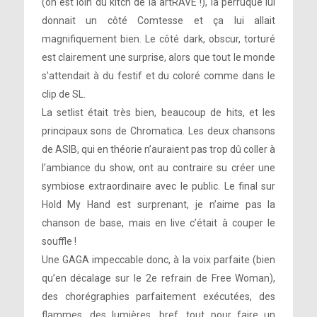
(on est loin du kitch de la artRAVE !), la perruque lui
donnait un côté Comtesse et ça lui allait
magnifiquement bien. Le côté dark, obscur, torturé
est clairement une surprise, alors que tout le monde
s’attendait à du festif et du coloré comme dans le
clip de SL.
La setlist était très bien, beaucoup de hits, et les
principaux sons de Chromatica. Les deux chansons
de ASIB, qui en théorie n’auraient pas trop dû coller à
l’ambiance du show, ont au contraire su créer une
symbiose extraordinaire avec le public. Le final sur
Hold My Hand est surprenant, je n’aime pas la
chanson de base, mais en live c’était à couper le
souffle !
Une GAGA impeccable donc, à la voix parfaite (bien
qu’en décalage sur le 2e refrain de Free Woman),
des chorégraphies parfaitement exécutées, des
flammes, des lumières, bref, tout pour faire un