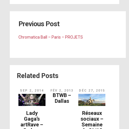
Poker Face
Alice
Previous Post
Replay
Chromatica Ball – Paris – PROJETS
Monster
911
Sour Candy
Related Posts
Telephone
LoveGame
SEP 2, 2014
FÉV 2, 2013
DÉC 27, 2015
BTWB –
Babylon
Dallas
Free Woman
Lady
Réseaux
Gaga’s
sociaux –
Born This Way
artRave –
Semaine