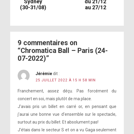
Sydney
du 21/12
Shallow
(30-31/08)
au 27/12
Always Remember Us This Way + The Edge of
Glory
1000 Doves
9 commentaires on
“Chromatica Ball – Paris (24-
Fun Tonight
07-2022)”
Enigma
Stupid Love
Jérémie
dit :
25 JUILLET 2022 À 15 H 58 MIN
Rain On Me
Franchement, assez déçu. Pas forcément du
Hold My Hand
concert en soi, mais plutôt de ma place.
J’avais pris un billet en carré or, en pensant que
j’aurai une bonne vue d’ensemble sur le spectacle,
surtout au prix du billet. Et absolument pas!
J’étais dans le secteur S et on a vu Gaga seulement