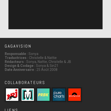
GAGAVISION
Responsable :
Sonya
Traductrices :
Christelle & Nattie
Rédacteurs :
Sonya, Nattie, Christelle & JB
Design & Codage :
Sonya & Sin21
Date Anniversaire :
25 Août 2008
COLLABORATEURS
LIENS