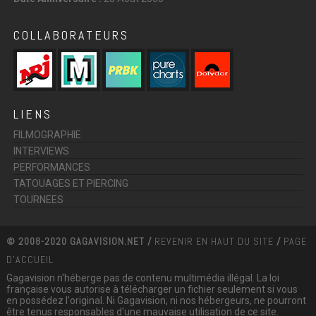
COLLABORATEURS
LIENS
FILMOGRAPHIE
INTERVIEWS
PERFORMANCES
TATOUAGES ET PIERCING
TOURNEES
© 2008-2020 GAGAVISION.NET /
REVENIR EN HAUT DU SITE
/
PAGE
D'ACCUEIL
Gagavision n'héberge pas de contenu multimédia illégal. La loi
française vous autorise à télécharger un fichier seulement si vous
en possédez l'original. Ni Gagavision, ni nos hébergeurs, ne pourront
être tenus responsables d'une mauvaise utilisation de ce site.