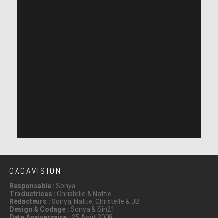
GAGAVISION
Responsable :
Sonya
Traductrices :
Christelle & Nattie
Rédacteurs :
Sonya, Nattie, Christelle & JB
Design & Codage :
Sonya & Sin21
Date Anniversaire :
25 Août 2008