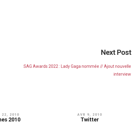
ur Instagram
Next Post
d. Je dédie cette récompense à toutes les belles communautés qui se
on partagée de bienveillance et de bravoure dans l’art de la vie.
SAG Awards 2022 : Lady Gaga nommée // Ajout nouvelle
mages brisées- de nombreux individus, et pas uniquement des histoires
interview
qui méritent amour et libération. Mon icone est un miroir. Vous êtes mon
#psiff2022
 22, 2010
AVR 9, 2010
nes 2010
Twitter