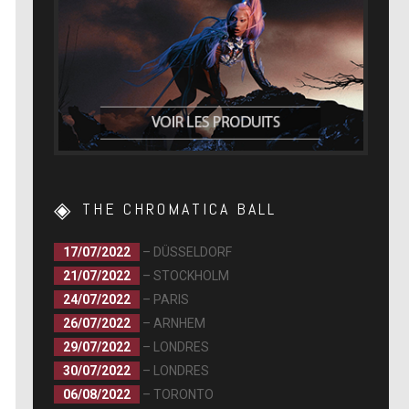
THE CHROMATICA BALL
17/07/2022
– DÜSSELDORF
21/07/2022
– STOCKHOLM
24/07/2022
– PARIS
26/07/2022
– ARNHEM
29/07/2022
– LONDRES
30/07/2022
– LONDRES
06/08/2022
– TORONTO