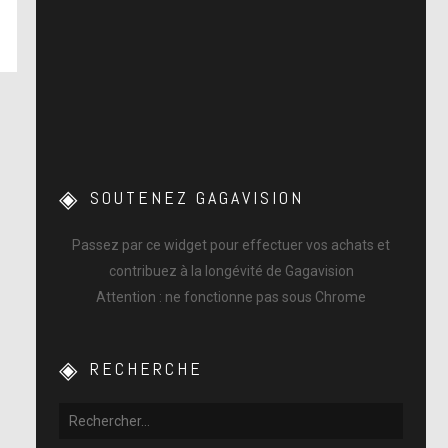
SOUTENEZ GAGAVISION
Passez par ce widget pour effectuer vos achats et
contribuez à la longévité de Gagavision
Attention : ne fonctionne pas sous Chrome
RECHERCHE