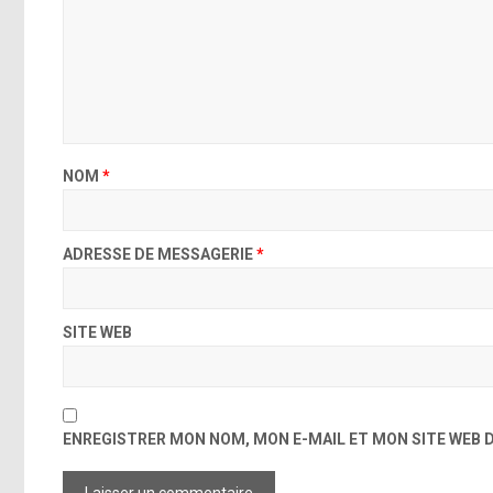
[lien]
Voir s
Je suis plus que reconnaissante d’être nommée dans la catégori
NOM
*
ainsi que pour le Meilleur ensemble, et aux côtés de Jared Leto po
étudié depuis mon plus jeune âge car j’étais passionnée et dévou
acteurs touche mon cœur et cela signifie beaucoup pour moi d’
ADRESSE DE MESSAGERIE
*
imaginatifs. Merci beaucoup et félicitations à tous les autres nom
êtes un cadeau au monde et je sui
je me sens très ém
SITE WEB
ENREGISTRER MON NOM, MON E-MAIL ET MON SITE WEB