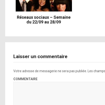
[lien]
Voir s
Réseaux sociaux – Semaine
@WMag Be
du 22/09 au 28/09
Photographie #TimWalker Ecriture #LynnHirschberg Editeur en
@fredericaspiras Maquillage @sarahtannomakeup O
[link]
Laisser un commentaire
Votre adresse de messagerie ne sera pas publiée.
Les champs 
Voir sur Instagram
Voir s
COMMENTAIRE
@WMag
[lien]