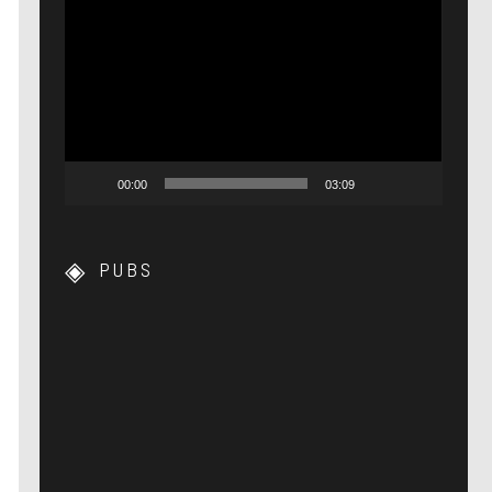
Lecteur
vidéo
00:00
03:09
PUBS