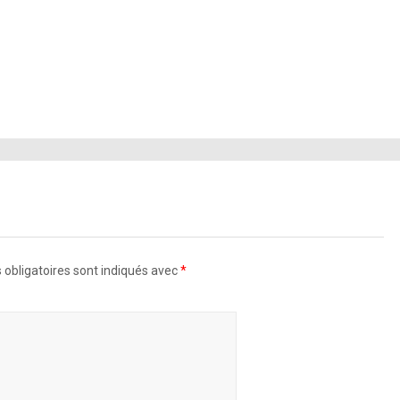
ur Instagram
st Performances
 chef @saramoonves Stylisme @sandraamador.xx @tomeerebout Coiffure
ngles @mihonails Plateau @garycard Production @ctdinc
obligatoires sont indiqués avec
*
ur Instagram
Voir sur Instagram
@WMag
@WMag