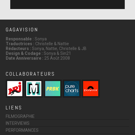
GAGAVISION
Responsable :
Sonya
Traductrices :
Christelle & Nattie
Rédacteurs :
Sonya, Nattie, Christelle & JB
Design & Codage :
Sonya & Sin21
Date Anniversaire :
25 Août 2008
COLLABORATEURS
LIENS
FILMOGRAPHIE
INTERVIEWS
PERFORMANCES