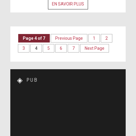
EN SAVOIR PLUS
Page 4 of 7
Previous Page
1
2
3
4
5
6
7
Next Page
PUB