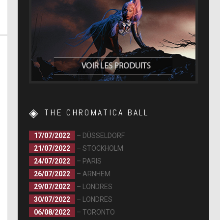
THE CHROMATICA BALL
17/07/2022
– DÜSSELDORF
21/07/2022
– STOCKHOLM
24/07/2022
– PARIS
26/07/2022
– ARNHEM
29/07/2022
– LONDRES
30/07/2022
– LONDRES
06/08/2022
– TORONTO