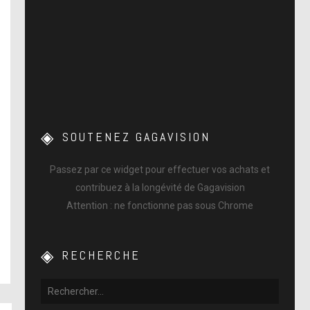
SOUTENEZ GAGAVISION
Passez par ce widget pour effectuer vos achats et
contribuez à la longévité de Gagavision
Attention : ne fonctionne pas sous Chrome
RECHERCHE