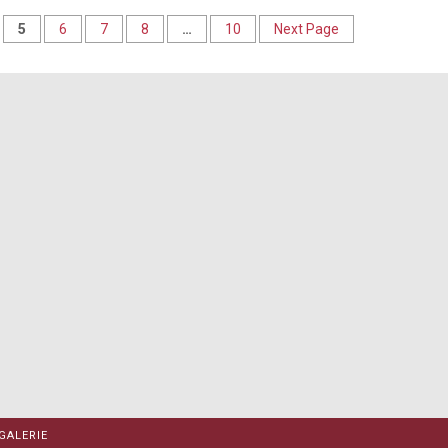
5
6
7
8
…
10
Next Page
GALERIE