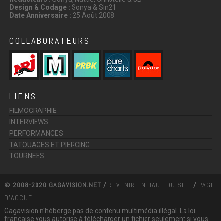
Design & Codage :
Sonya & Sin21
Date Anniversaire :
25 Août 2008
COLLABORATEURS
LIENS
FILMOGRAPHIE
INTERVIEWS
PERFORMANCES
TATOUAGES ET PIERCING
TOURNEES
© 2008-2020 GAGAVISION.NET /
REVENIR EN HAUT DU SITE
/
PAGE
D'ACCUEIL
Gagavision n'héberge pas de contenu multimédia illégal. La loi
française vous autorise à télécharger un fichier seulement si vous