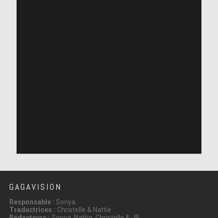
GAGAVISION
Responsable :
Sonya
Traductrices :
Christelle & Nattie
Rédacteurs :
Sonya, Nattie, Christelle & JB