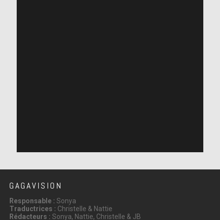
GAGAVISION
Responsable :
Sonya
Traductrices :
Christelle & Nattie
Rédacteurs :
Sonya, Nattie, Christelle & JB