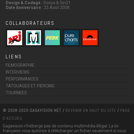
Design & Codage :
Sonya & Sin21
Date Anniversaire :
25 Août 2008
COLLABORATEURS
LIENS
FILMOGRAPHIE
INTERVIEWS
PERFORMANCES
TATOUAGES ET PIERCING
TOURNEES
© 2008-2020 GAGAVISION.NET /
REVENIR EN HAUT DU SITE
/
PAGE
D'ACCUEIL
Gagavision n'héberge pas de contenu multimédia illégal. La loi
française vous autorise à télécharger un fichier seulement si vous