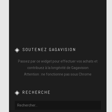
SOUTENEZ GAGAVISION
Passez par ce widget pour effectuer vos achats et
contribuez à la longévité de Gagavision
Attention : ne fonctionne pas sous Chrome
RECHERCHE