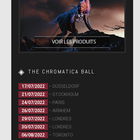
THE CHROMATICA BALL
17/07/2022
– DÜSSELDORF
21/07/2022
– STOCKHOLM
24/07/2022
– PARIS
26/07/2022
– ARNHEM
29/07/2022
– LONDRES
30/07/2022
– LONDRES
06/08/2022
– TORONTO