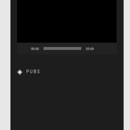
Lecteur
vidéo
00:00
03:09
PUBS