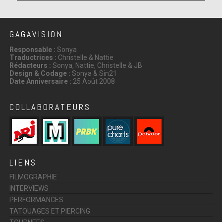
GAGAVISION
Responsable :
Sonya
Traductrices :
Christelle & Nattie
Rédacteurs :
Sonya, Nattie, Christelle & JB
Design & Codage :
Sonya & Sin21
Date Anniversaire :
25 Août 2008
COLLABORATEURS
LIENS
FILMOGRAPHIE
INTERVIEWS
PERFORMANCES
TATOUAGES ET PIERCING