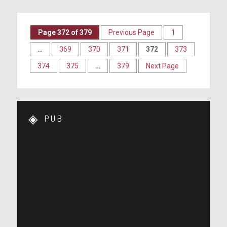
Page 372 of 379
Previous Page
1
…
369
370
371
372
373
374
375
…
379
Next Page
PUB