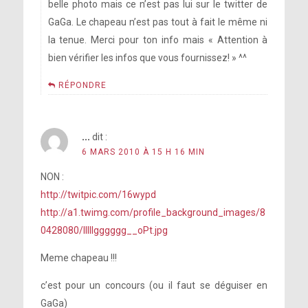
belle photo mais ce n’est pas lui sur le twitter de
GaGa. Le chapeau n’est pas tout à fait le même ni
la tenue. Merci pour ton info mais « Attention à
bien vérifier les infos que vous fournissez! » ^^
RÉPONDRE
...
dit :
6 MARS 2010 À 15 H 16 MIN
NON :
http://twitpic.com/16wypd
http://a1.twimg.com/profile_background_images/8
0428080/lllllgggggg__oPt.jpg
Meme chapeau !!!
c’est pour un concours (ou il faut se déguiser en
GaGa)