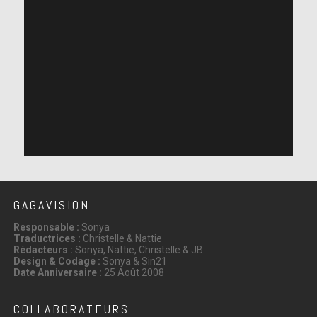
GAGAVISION
Responsable :
Sonya
Traductrices :
Christelle & Nattie
Rédacteurs :
Sonya, Nattie, Christelle & JB
Design & Codage :
Sonya & Sin21
Date Anniversaire :
25 Août 2008
COLLABORATEURS