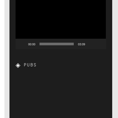
Lecteur
vidéo
00:00
03:09
PUBS