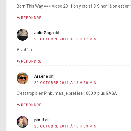
Born This Way ==> Vidéo 2011 on y croit ! :D Sinon là on est en tr
RÉPONDRE
JulieGaga
dit :
20 OCTOBRE 2011 À 15 H 17 MIN
A voté :)
RÉPONDRE
Arsène
dit :
20 OCTOBRE 2011 À 16 H 50 MIN
C’est trop bien P!nk , mais je préfère 1000 X plus GAGA
RÉPONDRE
plouf
dit :
20 OCTOBRE 2011 À 16 H 53 MIN