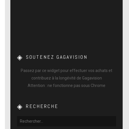
SOUTENEZ GAGAVISION
Passez par ce widget pour effectuer vos achats et
contribuez à la longévité de Gagavision
Attention : ne fonctionne pas sous Chrome
RECHERCHE