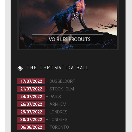
THE CHROMATICA BALL
17/07/2022
– DÜSSELDORF
21/07/2022
– STOCKHOLM
24/07/2022
– PARIS
26/07/2022
– ARNHEM
29/07/2022
– LONDRES
30/07/2022
– LONDRES
06/08/2022
– TORONTO