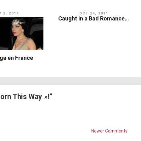
 2, 2014
OCT 24, 2011
Caught in a Bad Romance…
ga en France
orn This Way »!”
Newer Comments