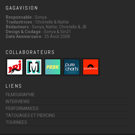
GAGAVISION
Responsable :
Sonya
Traductrices :
Christelle & Nattie
Rédacteurs :
Sonya, Nattie, Christelle & JB
Design & Codage :
Sonya & Sin21
Date Anniversaire :
25 Août 2008
COLLABORATEURS
LIENS
FILMOGRAPHIE
INTERVIEWS
PERFORMANCES
TATOUAGES ET PIERCING
TOURNEES