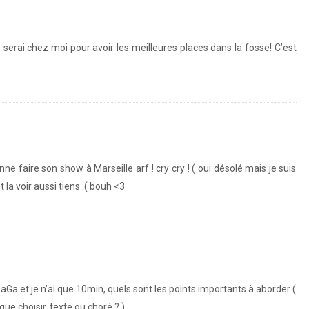
e serai chez moi pour avoir les meilleures places dans la fosse! C’est
e faire son show à Marseille arf ! cry cry ! ( oui désolé mais je suis
a voir aussi tiens :( bouh <3
Ga et je n’ai que 10min, quels sont les points importants à aborder (
ue choisir, texte ou choré ? )