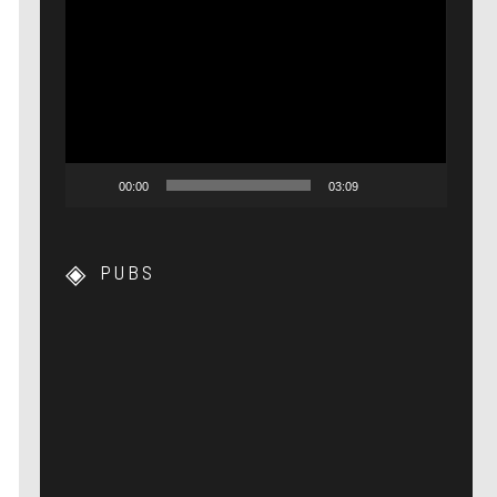
Lecteur
vidéo
00:00
03:09
PUBS