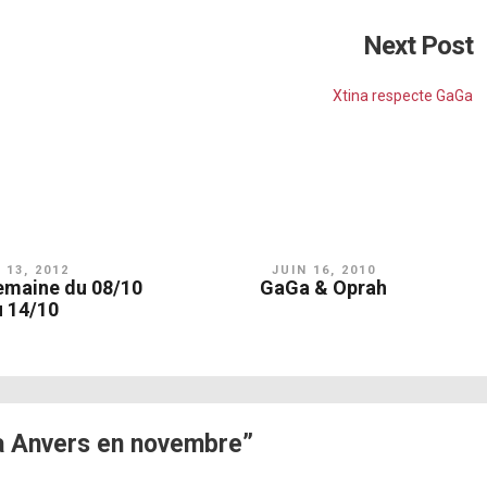
Next Post
Xtina respecte GaGa
 13, 2012
JUIN 16, 2010
semaine du 08/10
GaGa & Oprah
u 14/10
à Anvers en novembre”