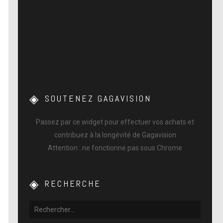
SOUTENEZ GAGAVISION
Passez par ce widget pour effectuer vos achats et
contribuez à la longévité de Gagavision
Attention : ne fonctionne pas sous Chrome
RECHERCHE