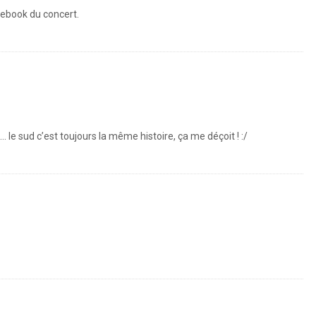
cebook du concert.
 … le sud c’est toujours la même histoire, ça me déçoit ! :/