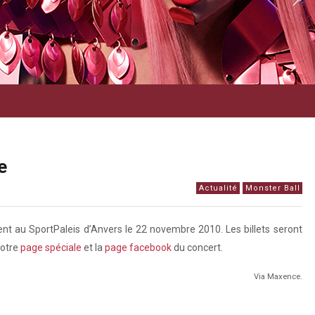
e
Actualité
Monster Ball
ient au SportPaleis d’Anvers le 22 novembre 2010. Les billets seront
notre
page spéciale
et la
page facebook
du concert.
Via Maxence.