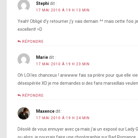
Stephi
dit :
17 MAI 2010 À 19 H 13 MIN
Yeah! Obligé d’y retourner j’y vais demain ^^ mais cette fois j
excellent! =D
RÉPONDRE
Marie
dit :
17 MAI 2010 À 19 H 23 MIN
Oh LOl les chanceux ! arwwww fais sa prière pour que elle vienn
désespérée XD je me demandes si des fans marseillais veulent l
RÉPONDRE
Maxence
dit :
17 MAI 2010 À 19 H 24 MIN
Désolé de vous ennuyer avec ça mais j’ai un exposé sur Lady Ga
ou alors, je pourrais faire une chorégraphie sur Bad Romance, q