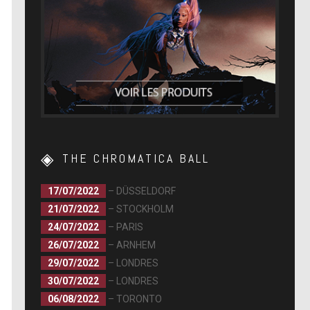
THE CHROMATICA BALL
17/07/2022
– DÜSSELDORF
21/07/2022
– STOCKHOLM
24/07/2022
– PARIS
26/07/2022
– ARNHEM
29/07/2022
– LONDRES
30/07/2022
– LONDRES
06/08/2022
– TORONTO