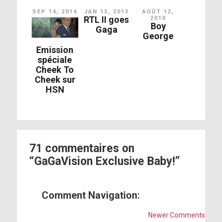
SEP 14, 2014
JAN 13, 2013
AOÛT 12,
RTL II goes
2010
Boy
Gaga
George
Emission
spéciale
Cheek To
Cheek sur
HSN
71 commentaires on
“GaGaVision Exclusive Baby!”
Comment Navigation:
Newer Comments