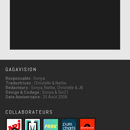
GAGAVISION
Responsable :
Sonya
Traductrices :
Christelle & Nattie
Rédacteurs :
Sonya, Nattie, Christelle & JB
Design & Codage :
Sonya & Sin21
Date Anniversaire :
25 Août 2008
COLLABORATEURS