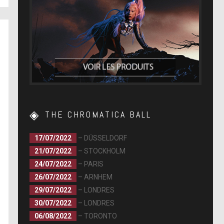
THE CHROMATICA BALL
17/07/2022
– DÜSSELDORF
21/07/2022
– STOCKHOLM
24/07/2022
– PARIS
26/07/2022
– ARNHEM
29/07/2022
– LONDRES
30/07/2022
– LONDRES
06/08/2022
– TORONTO