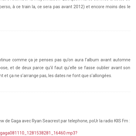
erso, à ce train la, ce sera pas avant 2012) et encore moins des le
 continue comme ça je penses pas qu’on aura l’album avant automne
e, et de deux parce qu’il faut qu’elle se fasse oublier avant son
t et ça ne s’arrange pas, les dates ne font que s’allongées.
iew de Gaga avec Ryan Seacrest par telephone, poUr la radio KIIS Fm :
adygaga081110_1281538281_16460.mp3?