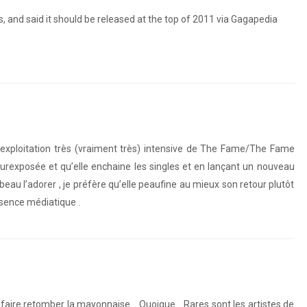
, and said it should be released at the top of 2011 via Gagapedia
l’exploitation très (vraiment très) intensive de The Fame/The Fame
urexposée et qu’elle enchaine les singles et en lançant un nouveau
 beau l’adorer , je préfère qu’elle peaufine au mieux son retour plutôt
ésence médiatique .
e faire retomber la mayonnaise… Quoique… Rares sont les artistes de