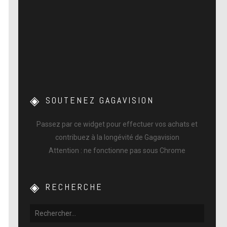
SOUTENEZ GAGAVISION
Passez par ce widget pour effectuer vos achats et
contribuez à la longévité de Gagavision
Attention : ne fonctionne pas sous Chrome
RECHERCHE