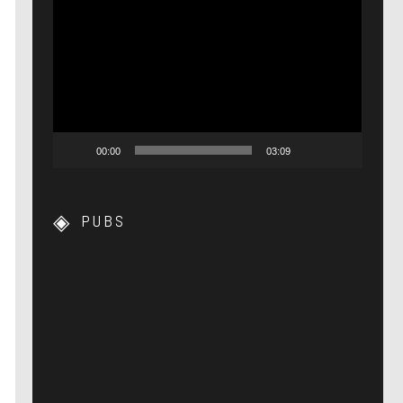
Lecteur
vidéo
00:00
03:09
PUBS