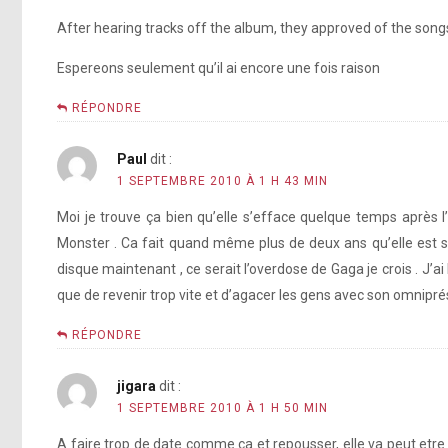
After hearing tracks off the album, they approved of the songs
Espereons seulement qu’il ai encore une fois raison
RÉPONDRE
Paul
dit :
1 SEPTEMBRE 2010 À 1 H 43 MIN
Moi je trouve ça bien qu’elle s’efface quelque temps après 
Monster . Ca fait quand même plus de deux ans qu’elle est s
disque maintenant , ce serait l’overdose de Gaga je crois . J’ai
que de revenir trop vite et d’agacer les gens avec son omnipr
RÉPONDRE
jigara
dit :
1 SEPTEMBRE 2010 À 1 H 50 MIN
A faire trop de date comme ça et repousser, elle va peut etr