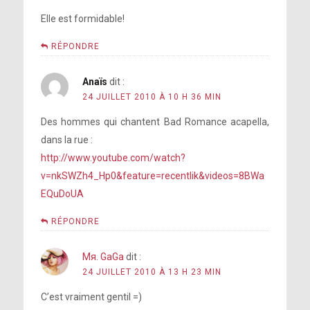
Elle est formidable!
RÉPONDRE
Anaïs
dit :
24 JUILLET 2010 À 10 H 36 MIN
Des hommes qui chantent Bad Romance acapella,
dans la rue :
http://www.youtube.com/watch?
v=nkSWZh4_Hp0&feature=recentlik&videos=8BWa
EQuDoUA
RÉPONDRE
Mя. GaGa
dit :
24 JUILLET 2010 À 13 H 23 MIN
C’est vraiment gentil =)