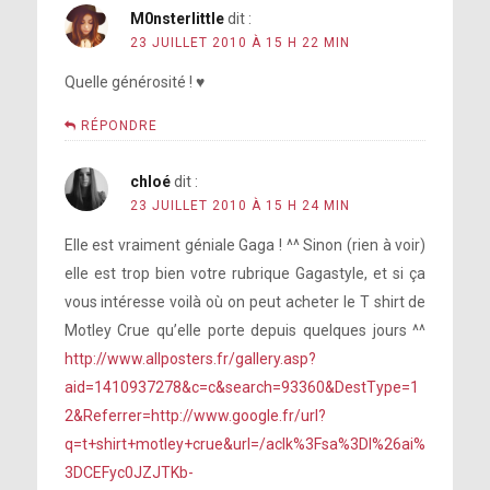
M0nsterlittle
dit :
23 JUILLET 2010 À 15 H 22 MIN
Quelle générosité ! ♥
RÉPONDRE
chloé
dit :
23 JUILLET 2010 À 15 H 24 MIN
Elle est vraiment géniale Gaga ! ^^ Sinon (rien à voir)
elle est trop bien votre rubrique Gagastyle, et si ça
vous intéresse voilà où on peut acheter le T shirt de
Motley Crue qu’elle porte depuis quelques jours ^^
http://www.allposters.fr/gallery.asp?
aid=1410937278&c=c&search=93360&DestType=1
2&Referrer=http://www.google.fr/url?
q=t+shirt+motley+crue&url=/aclk%3Fsa%3Dl%26ai%
3DCEFyc0JZJTKb-