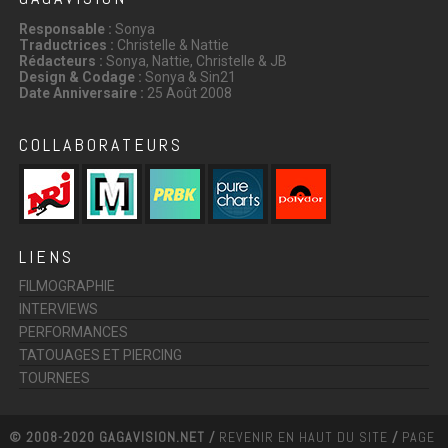
Responsable :
Sonya
Traductrices :
Christelle & Nattie
Rédacteurs :
Sonya, Nattie, Christelle & JB
Design & Codage :
Sonya & Sin21
Date Anniversaire :
25 Août 2008
COLLABORATEURS
LIENS
FILMOGRAPHIE
INTERVIEWS
PERFORMANCES
TATOUAGES ET PIERCING
TOURNEES
© 2008-2020 GAGAVISION.NET /
REVENIR EN HAUT DU SITE
/
PAGE