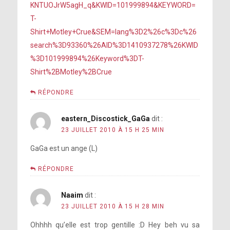
KNTUOJrW5agH_q&KWID=101999894&KEYWORD=
T-
Shirt+Motley+Crue&SEM=lang%3D2%26c%3Dc%26
search%3D93360%26AID%3D1410937278%26KWID
%3D101999894%26Keyword%3DT-
Shirt%2BMotley%2BCrue
RÉPONDRE
eastern_Discostick_GaGa
dit :
23 JUILLET 2010 À 15 H 25 MIN
GaGa est un ange (L)
RÉPONDRE
Naaim
dit :
23 JUILLET 2010 À 15 H 28 MIN
Ohhhh qu’elle est trop gentille :D Hey beh vu sa