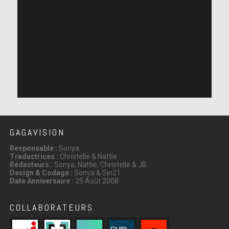
GAGAVISION
Responsable :
Sonya
Traductrices :
Christelle & Nattie
Rédacteurs :
Sonya, Nattie, Christelle & JB
Design & Codage :
Sonya & Sin21
Date Anniversaire :
25 Août 2008
COLLABORATEURS