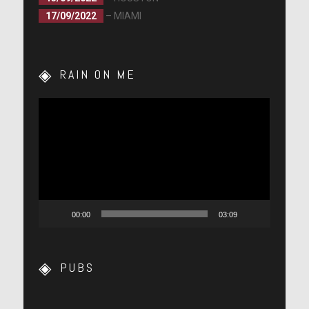
17/09/2022
– MIAMI
RAIN ON ME
Lecteur
vidéo
00:00
03:09
PUBS