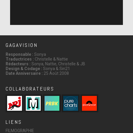
GAGAVISION
Responsable :
Sonya
Traductrices :
Christelle & Nattie
Rédacteurs :
Sonya, Nattie, Christelle & JB
Design & Codage :
Sonya & Sin21
Date Anniversaire :
25 Août 2008
COLLABORATEURS
LIENS
FILMOGRAPHIE