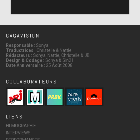
GAGAVISION
Responsable :
Sonya
Traductrices :
Christelle & Nattie
Rédacteurs :
Sonya, Nattie, Christelle & JB
Design & Codage :
Sonya & Sin21
Date Anniversaire :
25 Août 2008
COLLABORATEURS
LIENS
FILMOGRAPHIE
INTERVIEWS