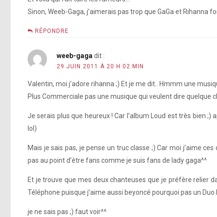
Sinon, Weeb-Gaga, j’aimerais pas trop que GaGa et Rihanna fon
RÉPONDRE
weeb-gaga
dit :
29 JUIN 2011 À 20 H 02 MIN
Valentin, moi j’adore rihanna ;) Et je me dit.. Hmmm une musiqu
Plus Commerciale pas une musique qui veulent dire quelque c
Je serais plus que heureux ! Car l’album Loud est très bien ;) 
lol)
Mais je sais pas, je pense un truc classe ;) Car moi j’aime c
pas au point d’ètre fans comme je suis fans de lady gaga^^
Et je trouve que mes deux chanteuses que je préfère relier d
Téléphone puisque j’aime aussi beyoncé pourquoi pas un Duo R
je ne sais pas ;) faut voir^^