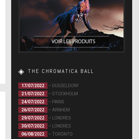
THE CHROMATICA BALL
17/07/2022
– DÜSSELDORF
21/07/2022
– STOCKHOLM
24/07/2022
– PARIS
26/07/2022
– ARNHEM
29/07/2022
– LONDRES
30/07/2022
– LONDRES
06/08/2022
– TORONTO