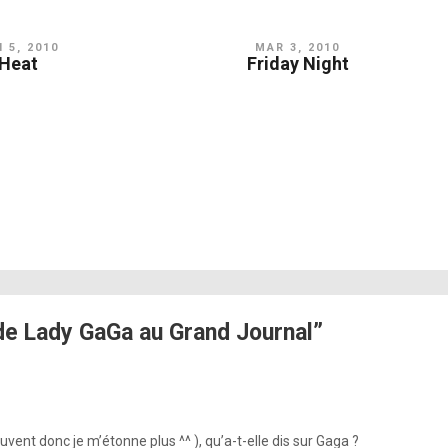
 5, 2010
MAR 3, 2010
Heat
Friday Night
e Lady GaGa au Grand Journal”
nt donc je m’étonne plus ^^ ), qu’a-t-elle dis sur Gaga ?