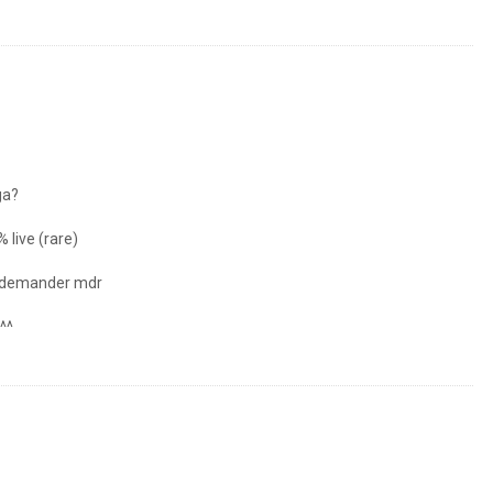
ga?
 live (rare)
de demander mdr
 ^^