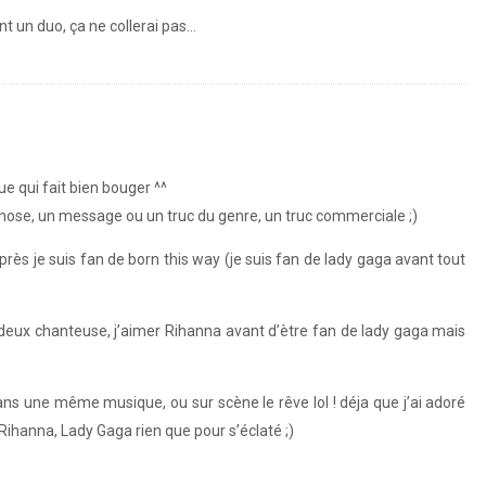
t un duo, ça ne collerai pas…
e qui fait bien bouger ^^
hose, un message ou un truc du genre, un truc commerciale ;)
après je suis fan de born this way (je suis fan de lady gaga avant tout
es deux chanteuse, j’aimer Rihanna avant d’ètre fan de lady gaga mais
ans une même musique, ou sur scène le rêve lol ! déja que j’ai adoré
ihanna, Lady Gaga rien que pour s’éclaté ;)