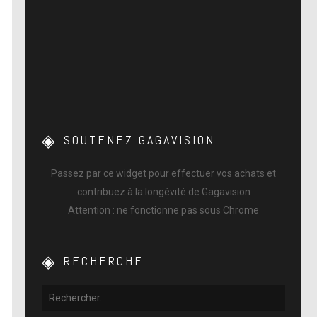
SOUTENEZ GAGAVISION
Passez par ce widget pour effectuer vos achats et
contribuez à la longévité de Gagavision
Attention : ne fonctionne pas sous Chrome
RECHERCHE