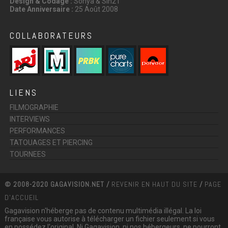
Design & Codage :
Sonya & Sin21
Date Anniversaire :
25 Août 2008
COLLABORATEURS
LIENS
FILMOGRAPHIE
INTERVIEWS
PERFORMANCES
TATOUAGES ET PIERCING
TOURNEES
© 2008-2020 GAGAVISION.NET /
REVENIR EN HAUT DU SITE
/
PAGE
D'ACCUEIL
Gagavision n'héberge pas de contenu multimédia illégal. La loi
française vous autorise à télécharger un fichier seulement si vous
en possédez l'original. Ni Gagavision, ni nos hébergeurs, ne pourront