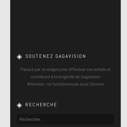
SOUTENEZ GAGAVISION
Passez par ce widget pour effectuer vos achats et
contribuez à la longévité de Gagavision
Attention : ne fonctionne pas sous Chrome
RECHERCHE