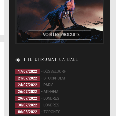
THE CHROMATICA BALL
17/07/2022
– DÜSSELDORF
21/07/2022
– STOCKHOLM
24/07/2022
– PARIS
26/07/2022
– ARNHEM
29/07/2022
– LONDRES
30/07/2022
– LONDRES
06/08/2022
– TORONTO