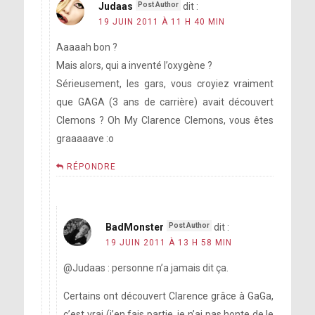
Judaas
dit :
19 JUIN 2011 À 11 H 40 MIN
Aaaaah bon ?
Mais alors, qui a inventé l’oxygène ?
Sérieusement, les gars, vous croyiez vraiment
que GAGA (3 ans de carrière) avait découvert
Clemons ? Oh My Clarence Clemons, vous êtes
graaaaave :o
RÉPONDRE
BadMonster
dit :
19 JUIN 2011 À 13 H 58 MIN
@Judaas : personne n’a jamais dit ça.
Certains ont découvert Clarence grâce à GaGa,
c’est vrai (j’en fais partie, je n’ai pas honte de le