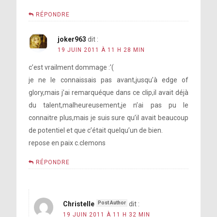
RÉPONDRE
joker963
dit :
19 JUIN 2011 À 11 H 28 MIN
c’est vrailment dommage :'(
je ne le connaissais pas avant,jusqu’à edge of
glory,mais j’ai remarquéque dans ce clip,il avait déjà
du talent,malheureusement,je n’ai pas pu le
connaitre plus,mais je suis sure qu’il avait beaucoup
de potentiel et que c’était quelqu’un de bien.
repose en paix c.clemons
RÉPONDRE
Christelle
dit :
19 JUIN 2011 À 11 H 32 MIN