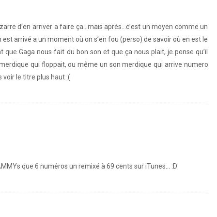
izarre d’en arriver a faire ça…mais après…c’est un moyen comme un
on est arrivé a un moment où on s’en fou (perso) de savoir où en est le
t que Gaga nous fait du bon son et que ça nous plait, je pense qu’il
n merdique qui floppait, ou même un son merdique qui arrive numero
oir le titre plus haut :(
5 GRAMMYs que 6 numéros un remixé à 69 cents sur iTunes… :D