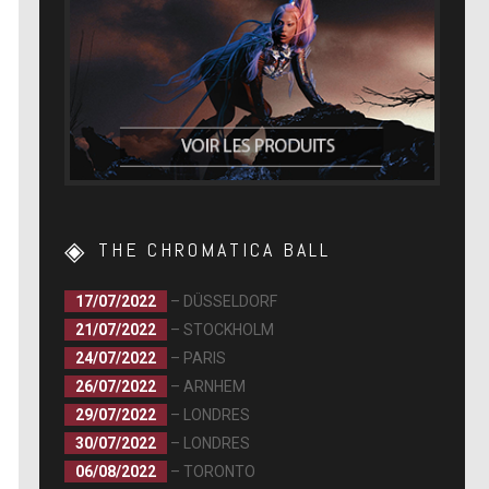
THE CHROMATICA BALL
17/07/2022
– DÜSSELDORF
21/07/2022
– STOCKHOLM
24/07/2022
– PARIS
26/07/2022
– ARNHEM
29/07/2022
– LONDRES
30/07/2022
– LONDRES
06/08/2022
– TORONTO