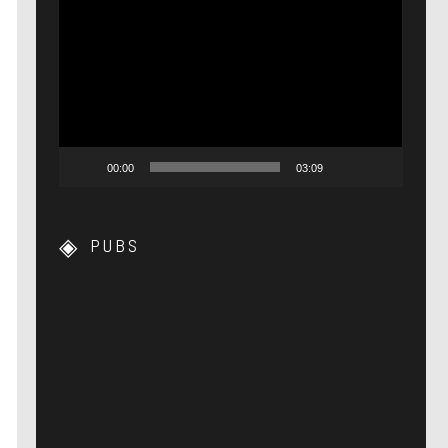
Lecteur
vidéo
00:00
03:09
PUBS