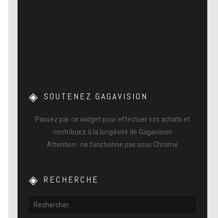
SOUTENEZ GAGAVISION
Passez par ce widget pour effectuer vos achats et
contribuez à la longévité de Gagavision
Attention : ne fonctionne pas sous Chrome
RECHERCHE