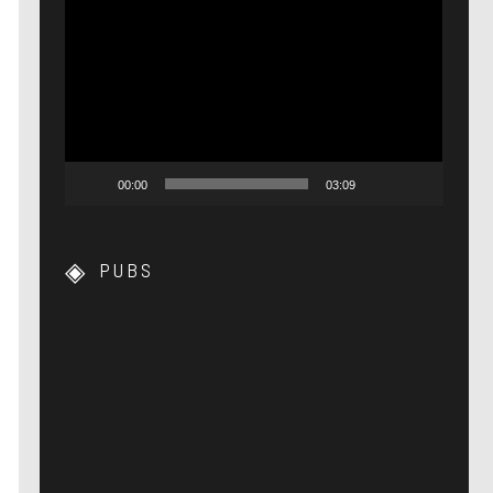
Lecteur
vidéo
00:00
03:09
PUBS