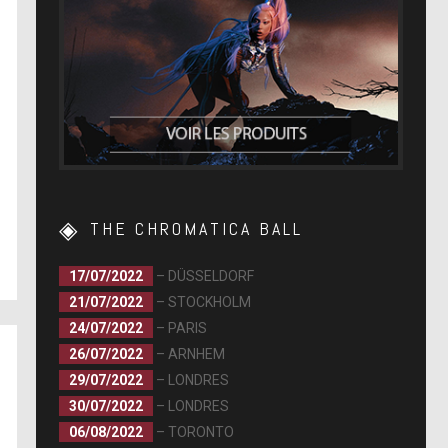
THE CHROMATICA BALL
17/07/2022
– DÜSSELDORF
21/07/2022
– STOCKHOLM
24/07/2022
– PARIS
26/07/2022
– ARNHEM
29/07/2022
– LONDRES
30/07/2022
– LONDRES
06/08/2022
– TORONTO