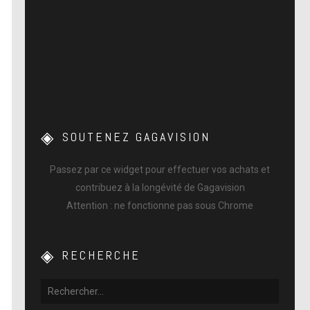
SOUTENEZ GAGAVISION
Passez par ce widget pour effectuer vos achats et
contribuez à la longévité de Gagavision
Attention : ne fonctionne pas sous Chrome
RECHERCHE