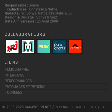
Responsable :
Sonya
Traductrices :
Christelle & Nattie
Rédacteurs :
Sonya, Nattie, Christelle & JB
Design & Codage :
Sonya & Sin21
Date Anniversaire :
25 Août 2008
COLLABORATEURS
LIENS
FILMOGRAPHIE
INTERVIEWS
PERFORMANCES
TATOUAGES ET PIERCING
TOURNEES
© 2008-2020 GAGAVISION.NET /
REVENIR EN HAUT DU SITE
/
PAGE