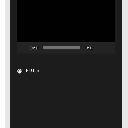
Lecteur
vidéo
00:00
03:09
PUBS