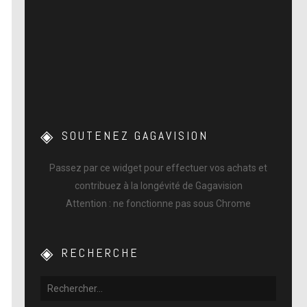
SOUTENEZ GAGAVISION
Passez par ce widget pour effectuer vos achats et
contribuez à la longévité de Gagavision
Attention : ne fonctionne pas sous Chrome
RECHERCHE