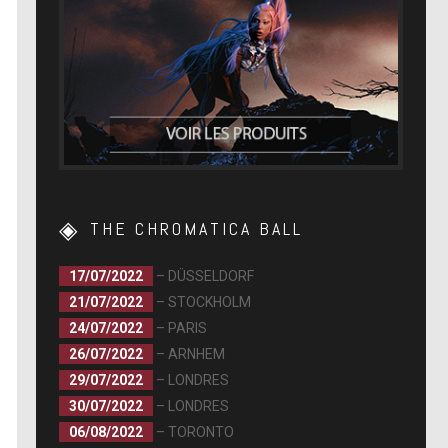
THE CHROMATICA BALL
17/07/2022
– DÜSSELDORF
21/07/2022
– STOCKHOLM
24/07/2022
– PARIS
26/07/2022
– ARNHEM
29/07/2022
– LONDRES
30/07/2022
– LONDRES
06/08/2022
– TORONTO