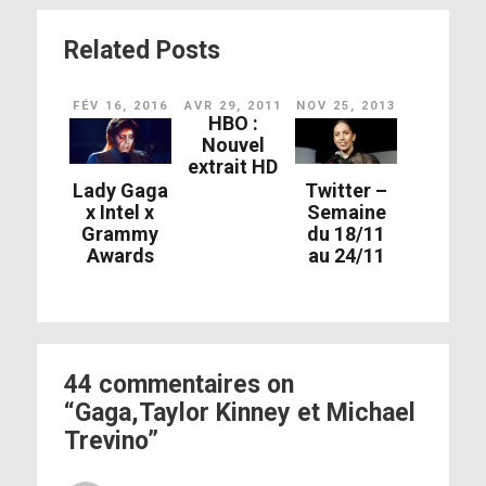
Related Posts
FÉV 16, 2016
AVR 29, 2011
NOV 25, 2013
HBO :
Nouvel
extrait HD
Lady Gaga
Twitter –
x Intel x
Semaine
Grammy
du 18/11
Awards
au 24/11
44 commentaires on
“Gaga,Taylor Kinney et Michael
Trevino”