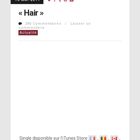
« Hair »
286 Commentaires / Laisser un
commentaire
Actualité
Single disponible sur l’iTunes Store
;
;
;