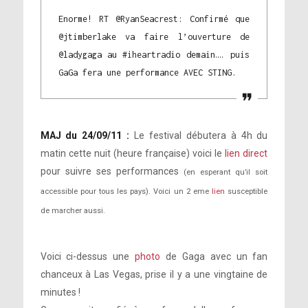
Enorme! RT @RyanSeacrest: Confirmé que
@jtimberlake va faire l’ouverture de
@ladygaga au #iheartradio demain…. puis
GaGa fera une performance AVEC STING.
MAJ du 24/09/11 :
Le festival débutera à 4h du
matin cette nuit (heure française) voici le
lien direct
pour suivre ses performances
(en esperant qu’il soit
accessible pour tous les pays). Voici un 2 eme
lien
susceptible
de marcher aussi.
Voici ci-dessus une
photo
de Gaga avec un fan
chanceux à Las Vegas, prise il y a une vingtaine de
minutes !