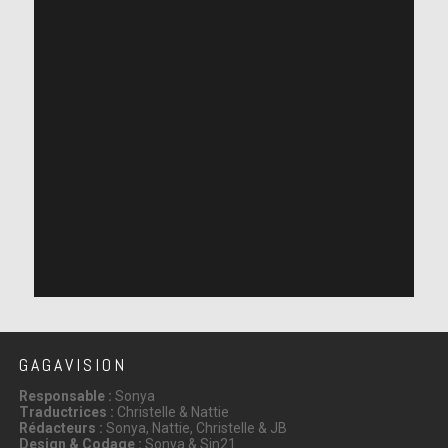
GAGAVISION
Responsable :
Sonya
Traductrices :
Christelle & Nattie
Rédacteurs :
Sonya, Nattie, Christelle & JB
Design & Codage :
Sonya & Sin21