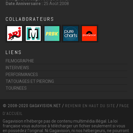
Date Anniversaire :
25 Août 2008
COLLABORATEURS
LIENS
FILMOGRAPHIE
INTERVIEWS
PERFORMANCES
TATOUAGES ET PIERCING
TOURNEES
© 2008-2020 GAGAVISION.NET /
REVENIR EN HAUT DU SITE
/
PAGE
D'ACCUEIL
Gagavision n'héberge pas de contenu multimédia illégal. La loi
française vous autorise à télécharger un fichier seulement si vous
en possédez l'original. Ni Gagavision, ni nos hébergeurs, ne pourront