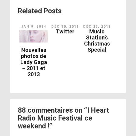
Related Posts
JAN 9, 2014
DÉC 30, 2011
DÉC 23, 2011
Twitter
Music
Station’s
Christmas
Special
Nouvelles
photos de
Lady Gaga
– 2011 et
2013
88 commentaires on “I Heart
Radio Music Festival ce
weekend !”