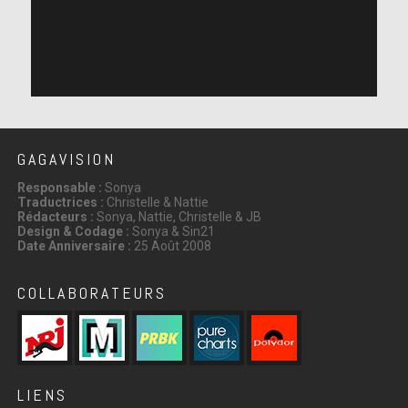
GAGAVISION
Responsable :
Sonya
Traductrices :
Christelle & Nattie
Rédacteurs :
Sonya, Nattie, Christelle & JB
Design & Codage :
Sonya & Sin21
Date Anniversaire :
25 Août 2008
COLLABORATEURS
LIENS