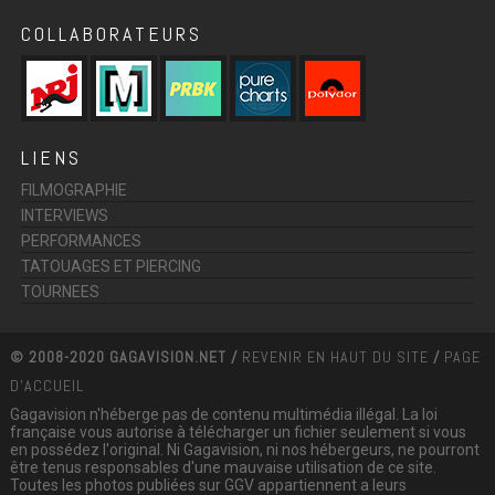
COLLABORATEURS
LIENS
FILMOGRAPHIE
INTERVIEWS
PERFORMANCES
TATOUAGES ET PIERCING
TOURNEES
© 2008-2020 GAGAVISION.NET /
REVENIR EN HAUT DU SITE
/
PAGE
D'ACCUEIL
Gagavision n'héberge pas de contenu multimédia illégal. La loi
française vous autorise à télécharger un fichier seulement si vous
en possédez l'original. Ni Gagavision, ni nos hébergeurs, ne pourront
être tenus responsables d'une mauvaise utilisation de ce site.
Toutes les photos publiées sur GGV appartiennent a leurs