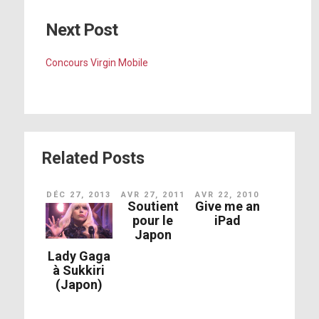
Next Post
Concours Virgin Mobile
Related Posts
DÉC 27, 2013
AVR 27, 2011
AVR 22, 2010
Soutient
Give me an
pour le
iPad
Japon
Lady Gaga
à Sukkiri
(Japon)