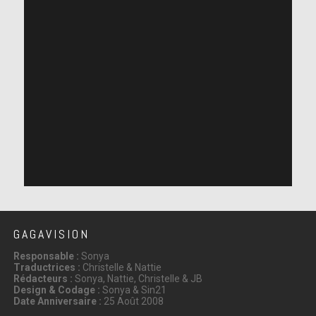
GAGAVISION
Responsable :
Sonya
Traductrices :
Christelle & Nattie
Rédacteurs :
Sonya, Nattie, Christelle & JB
Design & Codage :
Sonya & Sin21
Date Anniversaire :
25 Août 2008