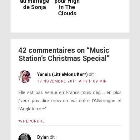
au mariage
pour High
de Sonja
In The
Clouds
42 commentaires on “Music
Station’s Christmas Special”
Yannis (LittleMons✟er*)
dit :
17 NOVEMBRE 2011 À 19 H 09 MIN
Elle est pas venue en France j’suis dèg…. en plus
j’veux pas dire mais on est entre l’Allemagne et
l’Angleterre –‘
RÉPONDRE
Dylan
dit :