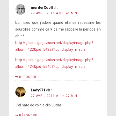
murderXdoll
dit :
27 AVRIL 2011 À 0 H 46 MIN
bon dieu que j’adore quand elle se redessine les
sourcilles comme ça ♥ ça me rappelle la période eh
eh *.*
http://galerie.gagavision.net/displayimage.php?
album=422&pid=5492#top_display_media
http://galerie.gagavision.net/displayimage.php?
album=424&pid=5540#top_display_media
RÉPONDRE
Lady971
dit :
27 AVRIL 2011 À 1 H 27 MIN
J’ai hate de voir le clip Judas
RÉPONDRE