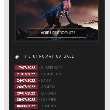
THE CHROMATICA BALL
17/07/2022
– DÜSSELDORF
21/07/2022
– STOCKHOLM
24/07/2022
– PARIS
26/07/2022
– ARNHEM
29/07/2022
– LONDRES
30/07/2022
– LONDRES
06/08/2022
– TORONTO