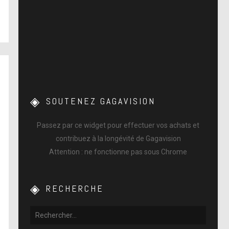
SOUTENEZ GAGAVISION
Passez par ce widget pour effectuer vos achats et
contribuez à la longévité de Gagavision
Attention : ne fonctionne pas sous Chrome
RECHERCHE