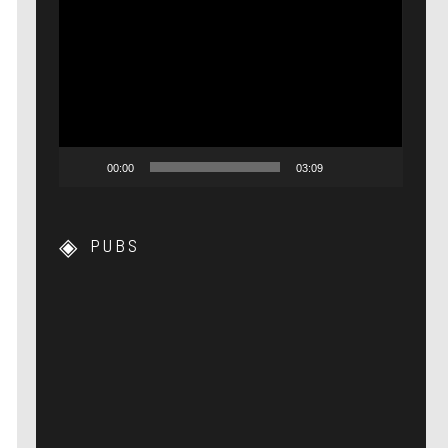
Lecteur
vidéo
00:00
03:09
PUBS