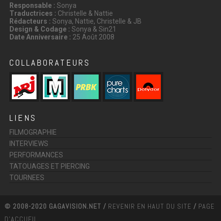
Responsable :
Sonya
Traductrices :
Christelle & Nattie
Rédacteurs :
Sonya, Nattie, Christelle & JB
Design & Codage :
Sonya & Sin21
Date Anniversaire :
25 Août 2008
COLLABORATEURS
LIENS
FILMOGRAPHIE
INTERVIEWS
PERFORMANCES
TATOUAGES ET PIERCING
TOURNEES
© 2008-2020 GAGAVISION.NET /
REVENIR EN HAUT DU SITE
/
PAGE
D'ACCUEIL