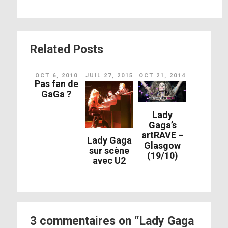
Related Posts
OCT 6, 2010
JUIL 27, 2015
OCT 21, 2014
Pas fan de
GaGa ?
Lady
Gaga’s
artRAVE –
Lady Gaga
Glasgow
sur scène
(19/10)
avec U2
3 commentaires on “Lady Gaga