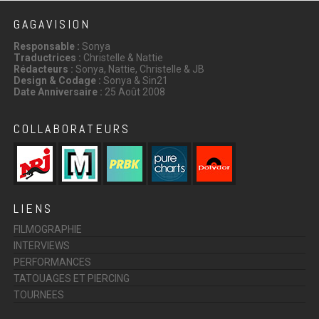
GAGAVISION
Responsable :
Sonya
Traductrices :
Christelle & Nattie
Rédacteurs :
Sonya, Nattie, Christelle & JB
Design & Codage :
Sonya & Sin21
Date Anniversaire :
25 Août 2008
COLLABORATEURS
LIENS
FILMOGRAPHIE
INTERVIEWS
PERFORMANCES
TATOUAGES ET PIERCING
TOURNEES