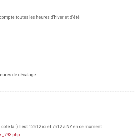
 compte toutes les heures d’hiver et d’été
 heures de dėcalage.
côté là :) Il est 12h12 ici et 7h12 à NY en ce moment
rk_793.php