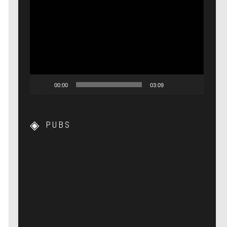
Lecteur
vidéo
00:00
03:09
PUBS