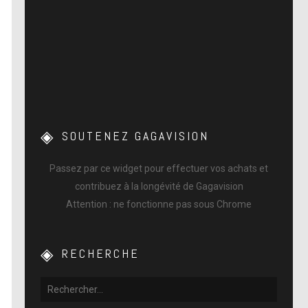
SOUTENEZ GAGAVISION
Passez par ce widget pour effectuer vos achats et
contribuez à la longévité de Gagavision
Attention : ne fonctionne pas sous Chrome
RECHERCHE