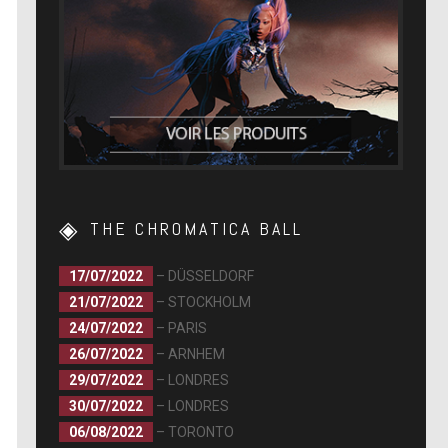
THE CHROMATICA BALL
17/07/2022
– DÜSSELDORF
21/07/2022
– STOCKHOLM
24/07/2022
– PARIS
26/07/2022
– ARNHEM
29/07/2022
– LONDRES
30/07/2022
– LONDRES
06/08/2022
– TORONTO