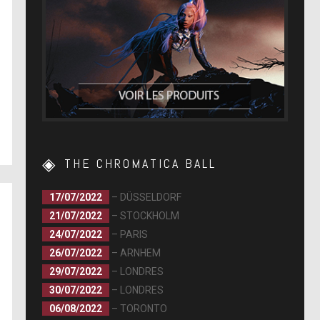
THE CHROMATICA BALL
17/07/2022
– DÜSSELDORF
21/07/2022
– STOCKHOLM
24/07/2022
– PARIS
26/07/2022
– ARNHEM
29/07/2022
– LONDRES
30/07/2022
– LONDRES
06/08/2022
– TORONTO