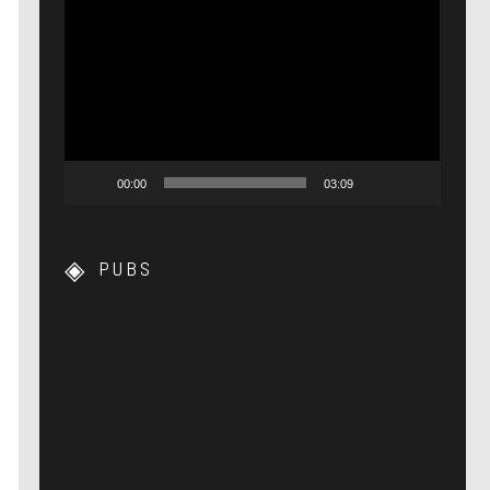
Lecteur
vidéo
00:00
03:09
PUBS