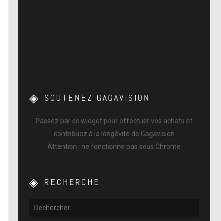
SOUTENEZ GAGAVISION
Passez par ce widget pour effectuer vos achats et
contribuez à la longévité de Gagavision
Attention : ne fonctionne pas sous Chrome
RECHERCHE