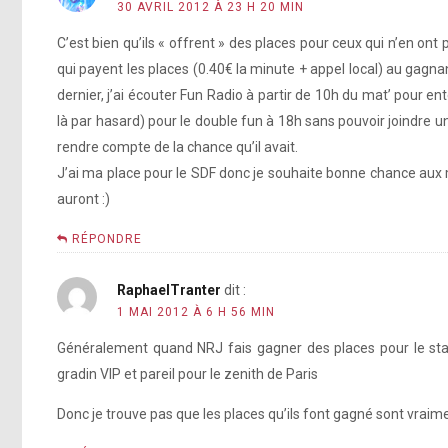
30 AVRIL 2012 À 23 H 20 MIN
C’est bien qu’ils « offrent » des places pour ceux qui n’en on
qui payent les places (0.40€ la minute + appel local) au gagnan
dernier, j’ai écouter Fun Radio à partir de 10h du mat’ pour e
là par hasard) pour le double fun à 18h sans pouvoir joindre 
rendre compte de la chance qu’il avait.
J’ai ma place pour le SDF donc je souhaite bonne chance aux m
auront :)
RÉPONDRE
RaphaelTranter
dit :
1 MAI 2012 À 6 H 56 MIN
Généralement quand NRJ fais gagner des places pour le stade
gradin VIP et pareil pour le zenith de Paris
Donc je trouve pas que les places qu’ils font gagné sont vraime