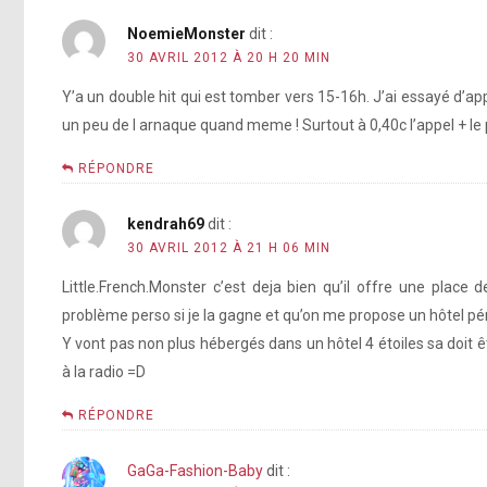
NoemieMonster
dit :
30 AVRIL 2012 À 20 H 20 MIN
Y’a un double hit qui est tomber vers 15-16h. J’ai essayé d’ap
un peu de l arnaque quand meme ! Surtout à 0,40c l’appel + le p
RÉPONDRE
kendrah69
dit :
30 AVRIL 2012 À 21 H 06 MIN
Little.French.Monster c’est deja bien qu’il offre une place 
problème perso si je la gagne et qu’on me propose un hôtel pér
Y vont pas non plus hébergés dans un hôtel 4 étoiles sa doit
à la radio =D
RÉPONDRE
GaGa-Fashion-Baby
dit :