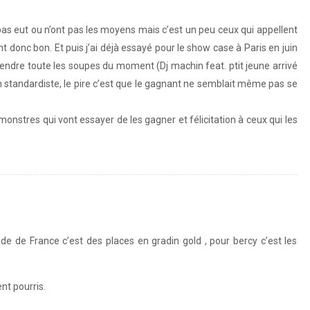
t pas eut ou n’ont pas les moyens mais c’est un peu ceux qui appellent
t donc bon. Et puis j’ai déjà essayé pour le show case à Paris en juin
ntendre toute les soupes du moment (Dj machin feat. ptit jeune arrivé
un standardiste, le pire c’est que le gagnant ne semblait même pas se
onstres qui vont essayer de les gagner et félicitation à ceux qui les
 de France c’est des places en gradin gold , pour bercy c’est les
nt pourris.