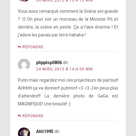
24 AVRIL 2012 À 13 H 12 MIN
Vous avez remarqué comment la Scène est grande
? :O On peut voir un morceau de la Monster Pit et
derrière, la scène en pente. Ça a l’aire énorme ! Et
j’adore les pavais par terre hahaha !
RÉPONDRE
plipplop0806
dit :
24 AVRIL 2012 À 14 H 05 MIN
Putin mais regardez moi ces projecteurs de partout!
AHHHH ça va donner!! putinnn!! <3 <3 J'en peux plus
d'attendre!!! La dernière photo de GaGa est
MAGNIFIQUE! Une beauté! :)
RÉPONDRE
Alili1995
dit :