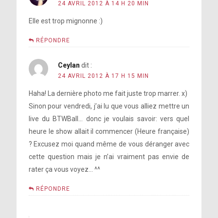
24 AVRIL 2012 À 14 H 20 MIN
Elle est trop mignonne :)
RÉPONDRE
Ceylan
dit :
24 AVRIL 2012 À 17 H 15 MIN
Haha! La dernière photo me fait juste trop marrer. x)
Sinon pour vendredi, j’ai lu que vous alliez mettre un
live du BTWBall… donc je voulais savoir: vers quel
heure le show allait il commencer (Heure française)
? Excusez moi quand même de vous déranger avec
cette question mais je n’ai vraiment pas envie de
rater ça vous voyez… ^^
RÉPONDRE