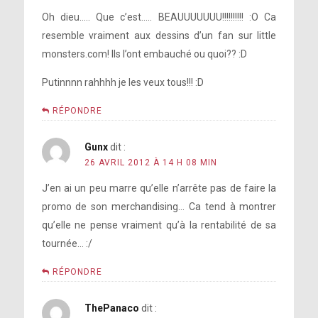
Oh dieu….. Que c’est….. BEAUUUUUUU!!!!!!!!!! :O Ca
resemble vraiment aux dessins d’un fan sur little
monsters.com! Ils l’ont embauché ou quoi?? :D
Putinnnn rahhhh je les veux tous!!! :D
RÉPONDRE
Gunx
dit :
26 AVRIL 2012 À 14 H 08 MIN
J’en ai un peu marre qu’elle n’arrête pas de faire la
promo de son merchandising… Ca tend à montrer
qu’elle ne pense vraiment qu’à la rentabilité de sa
tournée… :/
RÉPONDRE
ThePanaco
dit :