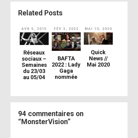
Related Posts
AVR 5, 2015
FÉV 3, 2022
MAI 10, 2020
Quick
Réseaux
BAFTA
News //
sociaux –
2022 : Lady
Mai 2020
Semaines
Gaga
du 23/03
nommée
au 05/04
94 commentaires on
“MonsterVision”