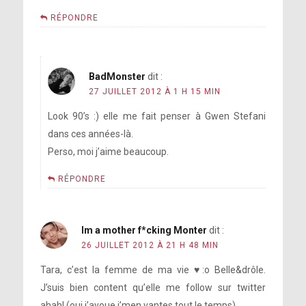
RÉPONDRE
BadMonster
dit :
27 JUILLET 2012 À 1 H 15 MIN
Look 90’s :) elle me fait penser à Gwen Stefani
dans ces années-là.
Perso, moi j’aime beaucoup.
RÉPONDRE
Im a mother f*cking Monter
dit :
26 JUILLET 2012 À 21 H 48 MIN
Tara, c’est la femme de ma vie ♥:o Belle&drôle.
J’suis bien content qu’elle me follow sur twitter
ahah! (oui j’avoue j’men vantes tout le temps)