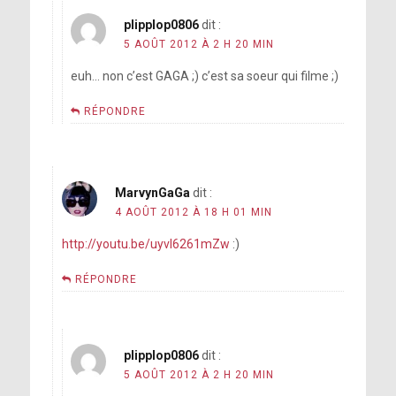
plipplop0806
dit :
5 AOÛT 2012 À 2 H 20 MIN
euh… non c’est GAGA ;) c’est sa soeur qui filme ;)
RÉPONDRE
MarvynGaGa
dit :
4 AOÛT 2012 À 18 H 01 MIN
http://youtu.be/uyvl6261mZw
:)
RÉPONDRE
plipplop0806
dit :
5 AOÛT 2012 À 2 H 20 MIN