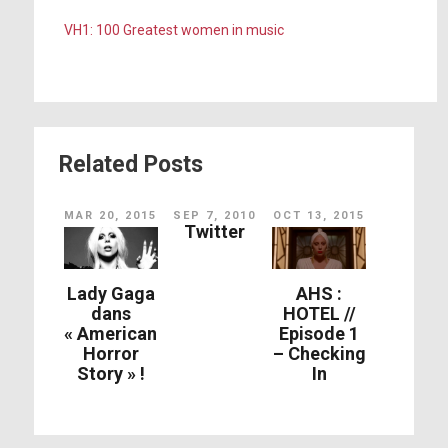
VH1: 100 Greatest women in music
Related Posts
MAR 20, 2015
SEP 7, 2010
OCT 13, 2015
Twitter
Lady Gaga
AHS :
dans
HOTEL //
« American
Episode 1
Horror
– Checking
Story » !
In