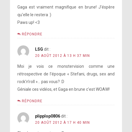
Gaga est vraiment magnifique en brune! J’éspère
qu’elle le restera :)
Paws up! <3
RÉPONDRE
LSG
dit :
20 AOÛT 2012 À 13 H 37 MIN
Moi je vois ce monstervision comme une
rétrospective de l’époque « Stefani, drugs, sex and
rock’n’roll »… pas vous? :D
Géniale ces vidéos, et Gaga en brune c’est WOAW!
RÉPONDRE
plipplop0806
dit :
20 AOÛT 2012 À 17 H 40 MIN