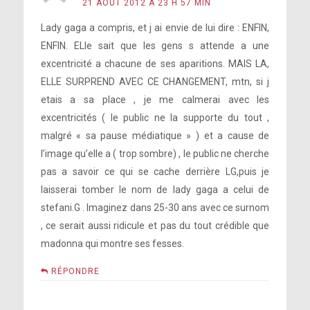
21 AOÛT 2012 À 23 H 57 MIN
Lady gaga a compris, et j ai envie de lui dire : ENFIN,
ENFIN. ELle sait que les gens s attende a une
excentricité a chacune de ses aparitions. MAIS LA,
ELLE SURPREND AVEC CE CHANGEMENT, mtn, si j
etais a sa place , je me calmerai avec les
excentricités ( le public ne la supporte du tout ,
malgré « sa pause médiatique » ) et a cause de
l’image qu’elle a ( trop sombre) , le public ne cherche
pas a savoir ce qui se cache derrière LG,puis je
laisserai tomber le nom de lady gaga a celui de
stefani.G . Imaginez dans 25-30 ans avec ce surnom
, ce serait aussi ridicule et pas du tout crédible que
madonna qui montre ses fesses.
RÉPONDRE