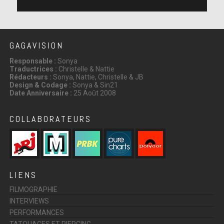
GAGAVISION
Responsable :
Sonya
Traductrices :
Christelle & Nattie
Rédacteurs :
Sonya, Nattie, Christelle & JB
Design & Codage :
Sonya & Sin21
Date Anniversaire :
25 Août 2008
COLLABORATEURS
LIENS
FILMOGRAPHIE
INTERVIEWS
PERFORMANCES
TATOUAGES ET PIERCING