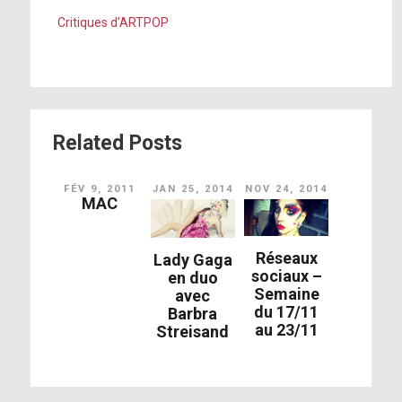
Critiques d’ARTPOP
Related Posts
FÉV 9, 2011
JAN 25, 2014
NOV 24, 2014
MAC
Réseaux
Lady Gaga
sociaux –
en duo
Semaine
avec
du 17/11
Barbra
au 23/11
Streisand