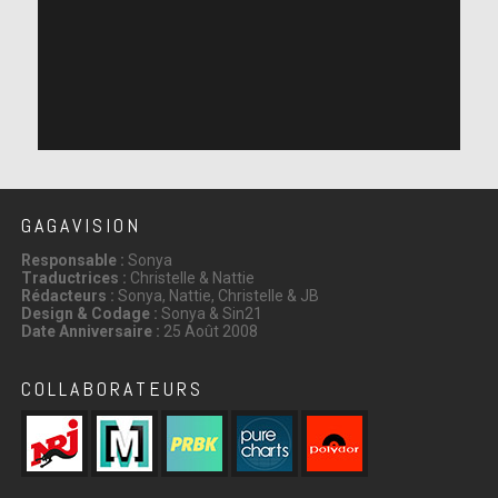
GAGAVISION
Responsable :
Sonya
Traductrices :
Christelle & Nattie
Rédacteurs :
Sonya, Nattie, Christelle & JB
Design & Codage :
Sonya & Sin21
Date Anniversaire :
25 Août 2008
COLLABORATEURS