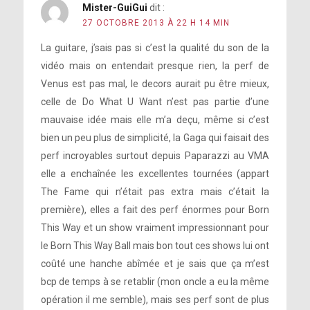
Mister-GuiGui
dit :
27 OCTOBRE 2013 À 22 H 14 MIN
La guitare, j’sais pas si c’est la qualité du son de la
vidéo mais on entendait presque rien, la perf de
Venus est pas mal, le decors aurait pu être mieux,
celle de Do What U Want n’est pas partie d’une
mauvaise idée mais elle m’a deçu, même si c’est
bien un peu plus de simplicité, la Gaga qui faisait des
perf incroyables surtout depuis Paparazzi au VMA
elle a enchaînée les excellentes tournées (appart
The Fame qui n’était pas extra mais c’était la
première), elles a fait des perf énormes pour Born
This Way et un show vraiment impressionnant pour
le Born This Way Ball mais bon tout ces shows lui ont
coûté une hanche abîmée et je sais que ça m’est
bcp de temps à se retablir (mon oncle a eu la même
opération il me semble), mais ses perf sont de plus