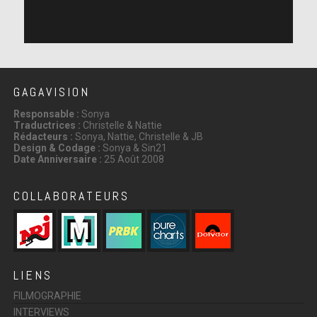
GAGAVISION
Responsable :
Sonya
Traductrices :
Christelle & Nattie
Rédacteurs :
Sonya, Nattie, Christelle & JB
Design & Codage :
Sonya & Sin21
Date Anniversaire :
25 Août 2008
COLLABORATEURS
LIENS
FILMOGRAPHIE
INTERVIEWS