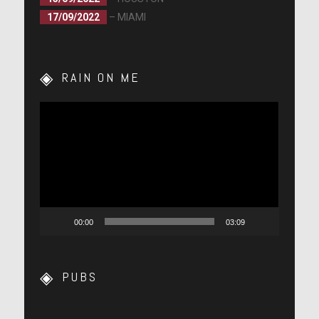
17/09/2022
– MIAMI
RAIN ON ME
Lecteur
vidéo
00:00
03:09
PUBS