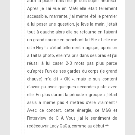
aura la place mais moi je suis super heureux.
Après je l’ai vue en M&G elle était tellement
accessible, marrante, j’ai même été le premier
à lui poser une question, je lève la main, j’était
tout à gauche alors elle se retourne en faisant
un grand sourire en penchant la tête et elle me
dit « Hey ! » c’était tellement magique, après on
a fait la photo, elle m’a pris dans ses bras et j’ai
réussi à lui caser 2-3 mots pas plus parce
qu’après l’un de ses gardes du corps (le grand
chauve) m’a dit « OK », mais je suis content
d’avoir pu avoir quelques secondes juste avec
elle. En plus durant la période « groupe » j’était
assis à même pas 4 mètres d’elle vraiment !
Avec ce concert, cette énergie, ce M&G et
l’interview de C À Vous j’ai le sentiment de
redécouvrir Lady GaGa, comme au début ^^