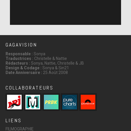
GAGAVISION
Responsable :
Sonya
Traductrices :
Christelle & Nattie
Rédacteurs :
Sonya, Nattie, Christelle & JB
Design & Codage :
Sonya & Sin21
Date Anniversaire :
25 Août 2008
COLLABORATEURS
LIENS
FILMOGRAPHIE